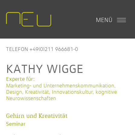
MENÜ
TELEFON +49(0)211 966681-0
KATHY WIGGE
Experte für:
Marketing- und Unternehmenskommunikation,
Design, Kreativität, Innovationskultur, kognitive
Neurowissenschaften
Gehirn und Kreativität
Seminar