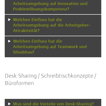
Arbeitsumgebung auf Innovation und
Problemlösungskompetenz?
Welchen Einfluss hat die
Arbeitsumgebung auf die Arbeitgeber-
Attraktivität?
Welchen Einfluss hat die
Arbeitsumgebung auf Teamwork und
Siloabbau?
Desk Sharing / Schreibtischkonzepte /
Büroformen
Was sind die Vorteile von Desk-Sharing?