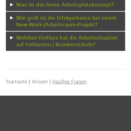
Was ist das beste Arbeitsplatzkonzept?
Wie groß ist die Erfolgschance bei einem
New-Work-/Arbeitsraum-Projekt?
Welchen Einfluss hat die Arbeitssituation
auf Fehlzeiten / Krankenstände?
Startseite
Wissen
Häufige Fragen
|
|