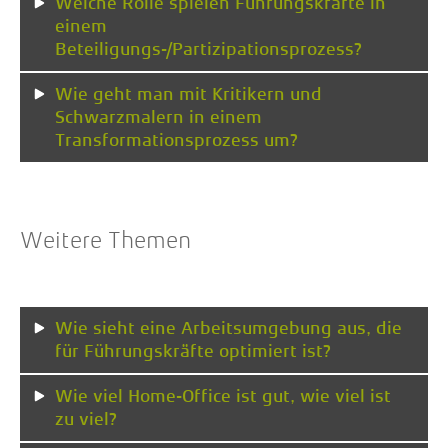
Welche Rolle spielen Führungskräfte in
einem
Beteiligungs-/Partizipationsprozess?
Wie geht man mit Kritikern und
Schwarzmalern in einem
Transformationsprozess um?
Weitere Themen
Wie sieht eine Arbeitsumgebung aus, die
für Führungskräfte optimiert ist?
Wie viel Home-Office ist gut, wie viel ist
zu viel?