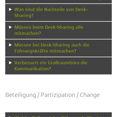
Was sind die Nachteile von Desk-
Sharing?
Müssen beim Desk-Sharing alle
mitmachen?
Müssen bei Desk-Sharing auch die
Führungskräfte mitmachen?
Verbessert ein Großraumbüro die
Kommunikation?
Beteiligung / Partizipation / Change