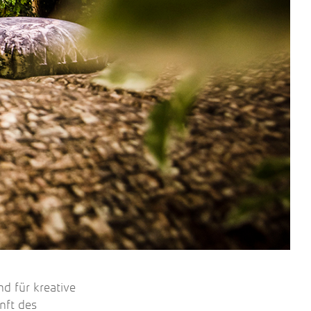
d für kreative
nft des