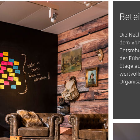
Betei
Die Nach
dem von
Entstehu
der Füh
Etage au
wertvoll
Organisa