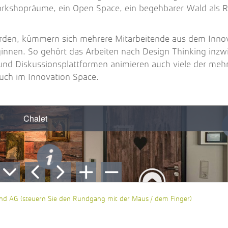
kshopräume, ein Open Space, ein begehbarer Wald als R
den, kümmern sich mehrere Mitarbeitende aus dem Inno
ginnen. So gehört das Arbeiten nach Design Thinking inz
nd Diskussionsplattformen animieren auch viele der mehr
uch im Innovation Space.
nd AG (steuern Sie den Rundgang mit der Maus / dem Finger)