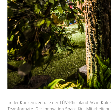
In der Konzernzentrale der TÜV-Rheinland AG in Köln
Teamformate. Der Innovation Space lädt Mitarbeitend