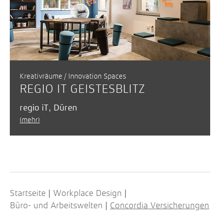
Kreativräume / Innovation Spaces
REGIO IT GEISTES­BLITZ
regio iT, Düren
(mehr)
Startseite
Workplace Design
|
|
Büro- und Arbeitswelten
Concordia Versiche­rungen
|