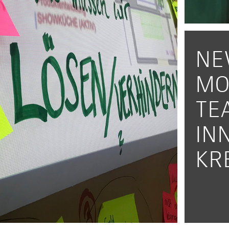
NE
MO
TE
IN
KR