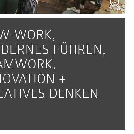
W-WORK,
DERNES FÜHREN­,
AMWORK,
NOVATION +
EATIVES DENKEN