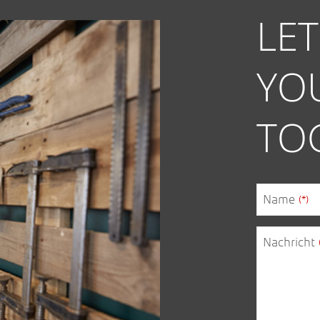
LE
YO
TO
Website
Name
(*)
URL
(*)
Nachricht