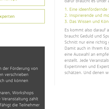
dafür braucht es unter
Eine ideenfördernd
Inspirierende und m
xperten
Das Wissen und Kön
Es kommt also darauf a
braucht Geduld und Sp
Schnitt nur eine richtig
Damit auch in Ihrem Ko
eine Auswahl an empfe
erstellt. Jede Veransta
Expertinnen und Expert
ch der Förderung von
schätzen. Und denen wi
en verschrieben
ich und können
inaren, Workshops
Veranstaltung zahlt
fähigt die Teilnehmer