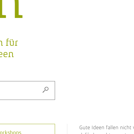
n
 für
een
Gute Ideen fallen nich
rkshops