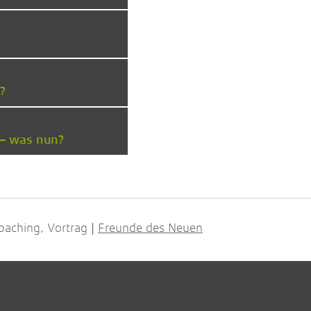
?
 – was nun?
oaching, Vortrag
Freunde des Neuen
|