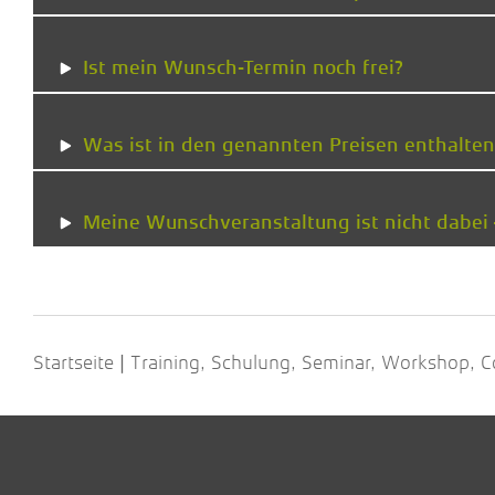
Ist mein Wunsch-Termin noch frei?
Was ist in den genannten Preisen enthalten
Meine Wunschveranstaltung ist nicht dabei
Startseite
Training, Schulung, Seminar, Workshop, C
|