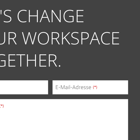
T'S CHANGE
UR WORKSPACE
GETHER.
E-Mail-Adresse
(*)
(*)