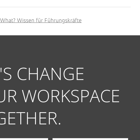
hat? Wissen für Führungskräfte
T'S CHANGE
UR WORKSPACE
GETHER.