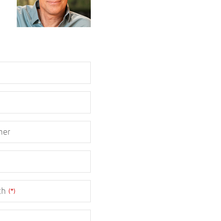
mer
ch
(*)