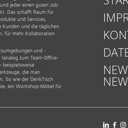
und jeder einen guten Job
). Das schafft Raum für
IMP
odukte und Services,
e Kunden und die täglichen
KON
, für mehr Kollaboration
DAT
eitsumgebungen und -
 (analog zum Team-Office-
NEW
– beispielsweise
erkzeuge, die man
NEW
nn. So wie der DenkTisch
te, ein Workshop-Möbel für