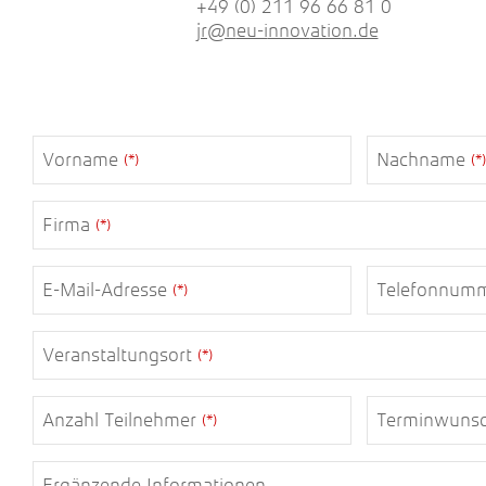
+49 (0) 211 96 66 81 0
jr@n
eu-i
nnov
atio
n.de
Vorname
Nachname
(*)
(*)
Firma
(*)
E-Mail-Adresse
Telefonnum
(*)
Veranstaltungsort
(*)
Anzahl Teilnehmer
Terminwuns
(*)
Ergänzende Informationen