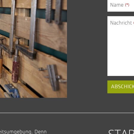
Name
(*)
Nachricht
Website
ABSCHIC
URL
(*)
STAR
rbeitsumgebung. Denn