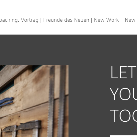
oaching, Vortrag
Freunde des Neuen
New Work – New W
|
|
LE
YO
TO