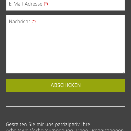
E-Mail-Adresse
(*)
Nachricht
(*)
ABSCHICKEN
Email
(*)
Gestalten Sie mit uns partizipativ Ihre
Arbeitswelt/Arbeitsumgebung. Denn Organisationen