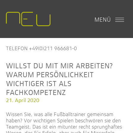
MENÜ
TELEFON +49(0)211 966681-0
WILLST DU MIT MIR ARBEITEN?
WARUM PERSÖNLICHKEIT
WICHTIGER IST ALS
FACHKOMPETENZ
21. April 2020
Wissen Sie, was alle Fußballtrainer gemeinsam
haben? Vor wichtigen Spielen beschwören sie den
Teamgeist. Das ist ein mitunter recht sprunghaftes