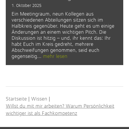
1. Oktober 2025
Ein Meetingraum, neun Kollegen aus
verschiedenen Abteilungen sitzen sich im
Halbkreis gegenüber. Heute geht es um einige
Änderungen an einem wichtigen Pitch. Die
Diskussion ist hitzig – und, ihr kennt das: Ihr
habt Euch im Kreis gedreht, mehrere
Abschweifungen genommen, seid euch
gegenseitig...
mehr lesen
Startseite
Wissen
|
|
Willst du mit mir arbeiten? Warum Persönlichkeit
wichtiger ist als Fachkompetenz