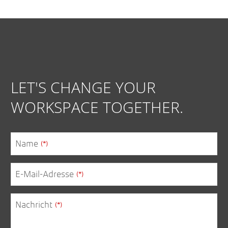
LET'S CHANGE YOUR
WORKSPACE TOGETHER.
Phone
Name
(*)
Number
(*)
E-Mail-Adresse
(*)
Nachricht
(*)