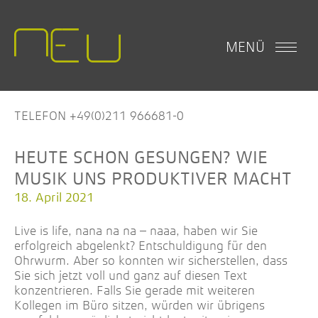
MENÜ
TELEFON +49(0)211 966681-0
HEUTE SCHON GESUNGEN? WIE
MUSIK UNS PRODUKTIVER MACHT
18. April 2021
Live is life, nana na na – naaa, haben wir Sie
erfolgreich abgelenkt? Entschuldigung für den
Ohrwurm. Aber so konnten wir sicherstellen, dass
Sie sich jetzt voll und ganz auf diesen Text
konzentrieren. Falls Sie gerade mit weiteren
Kollegen im Büro sitzen, würden wir übrigens