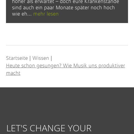
höher als erwartet – doch eure Krankenstände
sind auch ein paar Monate später noch hoch
wie eh...
mehr lesen
Startseite
Wissen
|
|
Heute schon gesungen? Wie Musik uns produktiver
macht
LET'S CHANGE YOUR