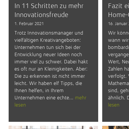
In 11 Schritten zu mehr
Fazit e
Innovationsfreude
Home-O
1. Februar 2021
16. Januar
Trotz Innovationsmanager und
Wir könne
vielfältigen Kreativangeboten:
wann wir 
Unternehmen tun sich bei der
bombardi
Entwicklung neuer Ideen noch
vergangen
immer viel zu schwer. Dabei hakt
Wert, Neu
es oft nur an Kleinigkeiten. Aber:
Zahlen ha
Die zu erkennen ist nicht immer
verfolgt.
leicht. Wir haben elf Tipps, die
Mathemat
Ihnen helfen, in Ihrem
sind, geh
Unternehmen eine echte...
mehr
ähnlich. 
lesen
lesen