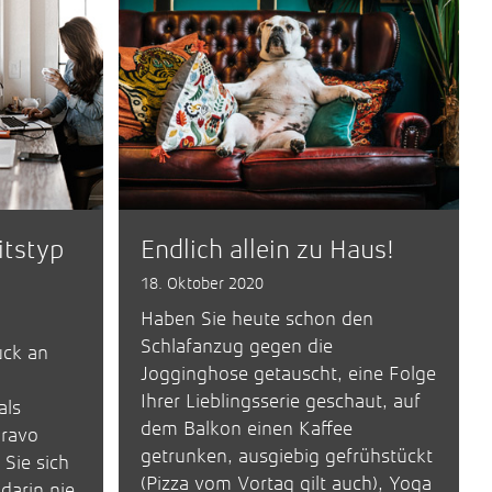
itstyp
Endlich allein zu Haus!
18. Oktober 2020
Haben Sie heute schon den
Schlafanzug gegen die
ück an
Jogginghose getauscht, eine Folge
Ihrer Lieblingsserie geschaut, auf
als
dem Balkon einen Kaffee
Bravo
getrunken, ausgiebig gefrühstückt
Sie sich
(Pizza vom Vortag gilt auch), Yoga
darin nie