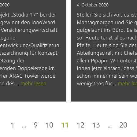
 2020
4. Oktober 2020
jekt „Studio 17“ bei der
Stellen Sie sich vor, es ist
gewinnt den InnoWard
Montagmorgen und Sie 
Versicherungswirtschaft
gutgelaunt ins Büro. Es i
tegorie
so: Heute tanzt alles nach
entwicklung/Qualifizierun
Pfeife. Heute sind Sie der
uszeichnung für Konzept
Abteilungschef, mit Chef
tzung der
allem Pipapo. Wir unterst
ernden Doppeletage im
Ihnen jetzt einfach, dass 
rfer ARAG Tower wurde
schon immer mal sein wol
n des...
mehr lesen
wenigstens für...
mehr le
1
…
9
10
11
12
13
…
20