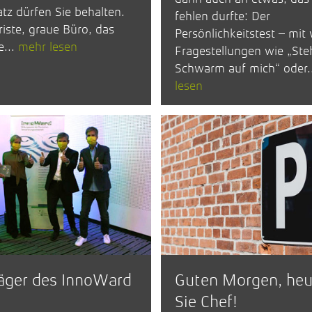
atz dürfen Sie behalten.
fehlen durfte: Der
riste, graue Büro, das
Persönlichkeitstest – mit
e...
mehr lesen
Fragestellungen wie „Ste
Schwarm auf mich“ oder.
lesen
räger des InnoWard
Guten Morgen, heu
Sie Chef!