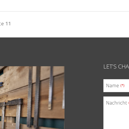
ite 11
LET'S C
Name
(*)
Nachricht