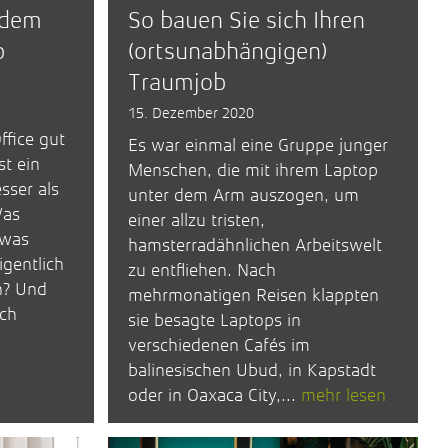
 dem
So bauen Sie sich Ihren
p
(ortsunabhängigen)
Traumjob
15. Dezember 2020
fice gut
Es war einmal eine Gruppe junger
st ein
Menschen, die mit ihrem Laptop
sser als
unter dem Arm auszogen, um
Was
einer allzu tristen,
 was
hamsterradähnlichen Arbeitswelt
gentlich
zu entfliehen. Nach
n? Und
mehrmonatigen Reisen klappten
ich
sie besagte Laptops in
verschiedenen Cafés im
balinesischen Ubud, in Kapstadt
oder in Oaxaca City,...
mehr lesen