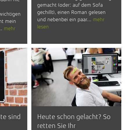
gemacht (oder: auf dem Sofa
gechillt), einen Roman gelesen
 wichtigen
und nebenbei ein paar...
mehr
ht mein
lesen
..
mehr
te sind
Heute schon gelacht? So
retten Sie Ihr