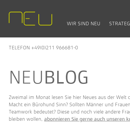
WIR SIND NEU
STRATEG
TEAM
CHANGE +
BÜRO- UND ARBEITSWELT
OFFENE SEMINARE
NEW WORK:
LEISTUNGEN
HÄUF
BET
TRANSFORMATION
BLOG
(FAQ
PRO
ARAG Versicherung
Nature Works – wie Natur
TELEFON +49(0)211 966681-0
deine Arbeitswelten inspirier
Concordia Versiche­rungen
Employer Excellence – Wer
Fraunhofer IEE
Sie zum Top-Arbeitgeber
NWL
BLOG
Modernes Ideenmanagemen
Stadt Düren
Führen nach New-Work-
Zentis
Prinzipien
Zweimal im Monat lesen Sie hier Neues aus der Welt
Design Thinking
Macht ein Bürohund Sinn? Sollten Männer und Fraue
Team-Office-Experte/in
Teamwork bedeutet? Diese und noch viele andere Fra
bleiben wollen,
abonnieren Sie gerne auch unseren k