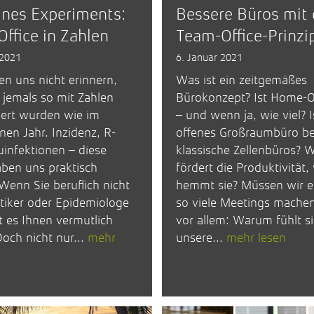
ines Experiments:
Bessere Büros mit
ffice in Zahlen
Team-Office-Prinzi
 2021
6. Januar 2021
n uns nicht erinnern,
Was ist ein zeitgemäßes
jemals so mit Zahlen
Bürokonzept? Ist Home-Of
ert wurden wie im
– und wenn ja, wie viel? I
en Jahr. Inzidenz, R-
offenes Großraumbüro be
infektionen – diese
klassische Zellenbüros? 
ben uns praktisch
fördert die Produktivität,
 Wenn Sie beruflich nicht
hemmt sie? Müssen wir ei
iker oder Epidemiologe
so viele Meetings mache
t es Ihnen vermutlich
vor allem: Warum fühlt s
Doch nicht nur...
mehr
unsere...
mehr lesen