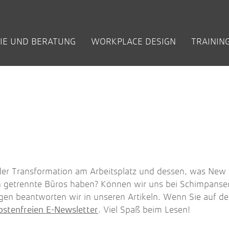
IE UND BERATUNG
WORKPLACE DESIGN
TRAININ
EN
IGE FRAGEN
EILIGUNGS­
KUNDEN
KREATIVRÄUME / INNOVATION SPACES
ZUKUNFT DER ARBEIT
INHOUSE-
BETRIEBLICHE
BÜCHER
COACHING +
NEW WORK:
NEW WORK IM
ARBEITEN BEI NEU
VORT
PRO
)
ZESSE
SCHULUNGEN
FEHLZEITEN
FÜHRUNG
VIDEOS
ÖFFENTLICHEN
AOK Rheinland / Hamburg
Denk
REDUZIEREN
DIENST
t
BKA Zukunftswerkstatt
Wor
den
Bundeskriminalamt (­Berlin)
Whit
regio iT
Flow
t
TÜV Rheinland AG
Wilo
Zentis
 der Transformation am Arbeitsplatz und dessen, was New
n getrennte Büros haben? Können wir uns bei Schimpans
gen beantworten wir in unseren Artikeln. Wenn Sie auf 
. Viel Spaß beim Lesen!
ostenfreien E-Newsletter