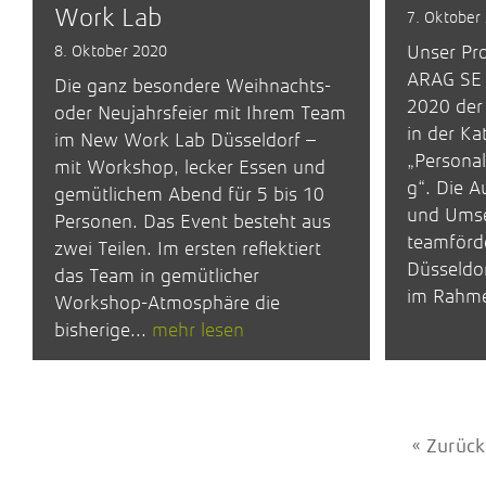
Work Lab
7. Oktober
8. Oktober 2020
Unser Pro
ARAG SE 
Die ganz besondere Weihnachts-
2020 der 
oder Neujahrsfeier mit Ihrem Team
in der Ka
im New Work Lab Düsseldorf –
„Personal
mit Workshop, lecker Essen und
g“. Die A
gemütlichem Abend für 5 bis 10
und Umse
Personen. Das Event besteht aus
teamförd
zwei Teilen. Im ersten reflektiert
Düsseldo
das Team in gemütlicher
im Rahme
Workshop-Atmosphäre die
bisherige...
mehr lesen
« Zurück