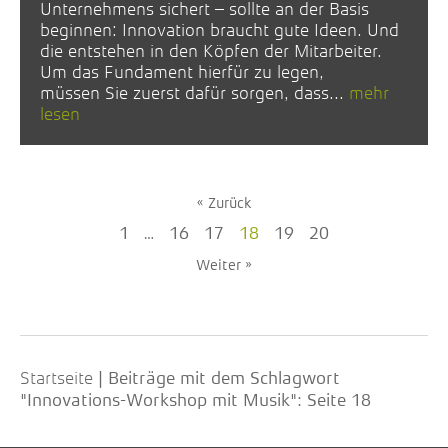
Unternehmens sichert – sollte an der Basis
beginnen: Innovation braucht gute Ideen. Und
die entstehen in den Köpfen der Mitarbeiter.
Um das Fundament hierfür zu legen,
müssen Sie zuerst dafür sorgen, dass...
mehr
lesen
« Zurück
1
…
16
17
18
19
20
Weiter »
Startseite
|
Beiträge mit dem Schlagwort
"Innovations-Workshop mit Musik"
: Seite 18