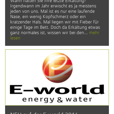
Wann hatten Sie Ihre letzte Erkältung?
Irgendwann im Jahr erwischt es ja meistens
jeden von uns. Mal ist es nur eine laufende
Nase, ein wenig Kopfschmerz oder ein
kratzender Hals. Mal liegen wir mit Fieber für
einige Tage im Bett. Doch da Erkältung etwas
ganz normales ist, wissen wir bei den...
mehr
lesen