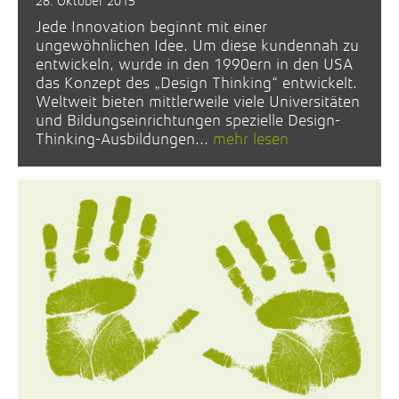
28. Oktober 2015
Jede Innovation beginnt mit einer
ungewöhnlichen Idee. Um diese kundennah zu
entwickeln, wurde in den 1990ern in den USA
das Konzept des „Design Thinking“ entwickelt.
Weltweit bieten mittlerweile viele Universitäten
und Bildungseinrichtungen spezielle Design-
Thinking-Ausbildungen...
mehr lesen