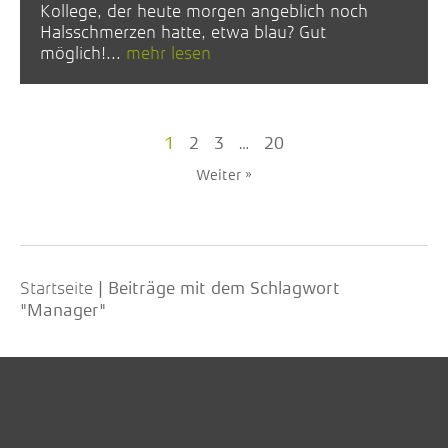
Kollege, der heute morgen angeblich noch
Halsschmerzen hatte, etwa blau? Gut
möglich!...
mehr lesen
1
2
3
…
20
Weiter »
Startseite
|
Beiträge mit dem Schlagwort
"Manager"