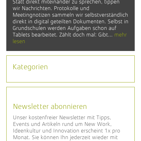
Statt direkt miteinander zu sprechen, tippen
wir Nachrichten. Protokolle und
Meetingnotizen sammeln wir selbstverständlich
direkt in digital geteilten Dokumenten. Selbst in
Grundschulen werden Aufgaben schon auf
Tablets bearbeitet. Zählt doch mal: Gibt...
mehr
lesen
Kategorien
Newsletter abonnieren
Unser kostenfreier Newsletter mit Tipps,
Events und Artikeln rund um New Work,
Ideenkultur und Innovation erscheint 1x pro
Monat. Sie können Ihn jederzeit wieder mit