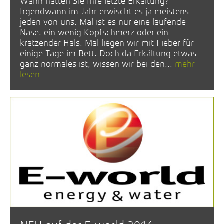
Wann hatten Sie Ihre letzte Erkältung?
Irgendwann im Jahr erwischt es ja meistens
jeden von uns. Mal ist es nur eine laufende
Nase, ein wenig Kopfschmerz oder ein
kratzender Hals. Mal liegen wir mit Fieber für
einige Tage im Bett. Doch da Erkältung etwas
ganz normales ist, wissen wir bei den...
mehr
lesen