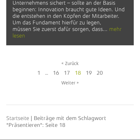
Unternehmens sichert – sollte an der Basis
beginnen: Innovation braucht gute Ideen. Und
die entstehen in den Köpfen der Mitarbeiter.
Um das Fundament hierfür zu legen,
müssen Sie zuerst dafür sorgen, dass...
mehr
lesen
« Zurück
1
…
16
17
18
19
20
Weiter »
Startseite
|
Beiträge mit dem Schlagwort
"Präsentieren"
: Seite 18