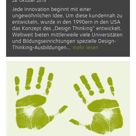
28. Oktober 2015
Jede Innovation beginnt mit einer
ungewöhnlichen Idee. Um diese kundennah zu
entwickeln, wurde in den 1990ern in den USA
das Konzept des „Design Thinking“ entwickelt.
Weltweit bieten mittlerweile viele Universitäten
und Bildungseinrichtungen spezielle Design-
Thinking-Ausbildungen...
mehr lesen