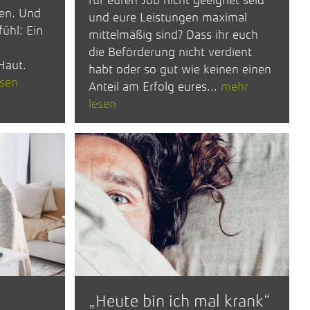
für euren Job nicht geeignet seid
len. Und
und eure Leistungen maximal
fühl: Ein
mittelmäßig sind? Dass ihr euch
die Beförderung nicht verdient
 Haut.
habt oder so gut wie keinen einen
esen
Anteil am Erfolg eures...
mehr
lesen
:
„Heute bin ich mal krank“