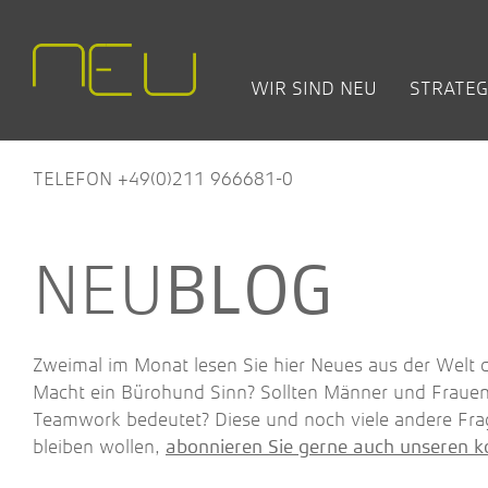
WIR SIND NEU
STRATEG
TEAM
CHANGE +
BÜRO- UND ARBEITSWELT
OFFENE SEMINARE
NEW WORK:
LEISTUNGEN
HÄUF
BET
TRANSFORMATION
BLOG
(FAQ
PRO
ARAG Versicherung
Nature Works – wie Natur
TELEFON +49(0)211 966681-0
deine Arbeitswelten inspirier
Concordia Versiche­rungen
Employer Excellence – Wer
Fraunhofer IEE
Sie zum Top-Arbeitgeber
NWL
BLOG
Modernes Ideenmanagemen
Stadt Düren
Führen nach New-Work-
Zentis
Prinzipien
Zweimal im Monat lesen Sie hier Neues aus der Welt
Design Thinking
Macht ein Bürohund Sinn? Sollten Männer und Fraue
Team-Office-Experte/in
Teamwork bedeutet? Diese und noch viele andere Fra
bleiben wollen,
abonnieren Sie gerne auch unseren k