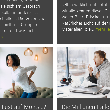
e sitzt dabei, weiß aber
selten wirklich gut anfüh
 sie sich am Gespräch
wir alle kennen dieses Ge
 soll. Ein anderer isst
weiter Blick. Frische Luft.
ich allein. Die Gespräche
Natürliches Licht auf der
espielt, die Gruppen
Materialien, die...
mehr l
en – und was sich...
en
 Lust auf Montag?
Die Millionen-Falle