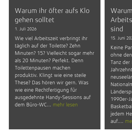
Warum ihr öfter aufs Klo
Warum 
gehen solltet
Arbeit
sind
1. Juli 2026
Wie viel Arbeitszeit verbringt ihr
15. Juni 20
täglich auf der Toilette? Zehn
Keine Par
Minuten? 15? Vielleicht sogar mehr
ohne den 
als 20 Minuten? Perfekt. Denn
Tanz der 
Toilettenpausen machen
Jahrzehn
produktiv. Klingt wie eine steile
neuseelä
These? Das hören wir gern. Was
National
wie eine Rechtfertigung für
Länderspi
ausgedehnte Handy-Sessions auf
1990er-Ja
dem Büro-WC...
mehr lesen
Basketbal
jedem He
auf....
me