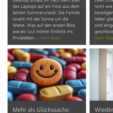
Desktop schaut ihr nach dem Start
zwei. Ein
des Laptops auf ein Foto aus dem
nicht wie
letzten Sommerurlaub. Die Familie
beteiligen
strahlt mit der Sonne um die
lieber gle
Wette. Was auf den ersten Blick
sind eing
wie ein (zu) intimer Einblick ins
geschloss
Privatleben...
mehr lesen
mehr les
Mehr als Glückssache:
Wieder