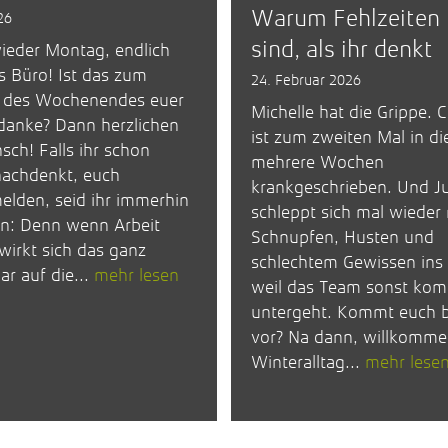
Warum Fehlzeiten 
26
sind, als ihr denkt
ieder Montag, endlich
s Büro! Ist das zum
24. Februar 2026
 des Wochenendes euer
Michelle hat die Grippe. C
danke? Dann herzlichen
ist zum zweiten Mal in d
ch! Falls ihr schon
mehrere Wochen
nachdenkt, euch
krankgeschrieben. Und J
elden, seid ihr immerhin
schleppt sich mal wieder 
ein: Denn wenn Arbeit
Schnupfen, Husten und
 wirkt sich das ganz
schlechtem Gewissen ins
ar auf die...
mehr lesen
weil das Team sonst kom
untergeht. Kommt euch 
vor? Na dann, willkomme
Winteralltag...
mehr lese