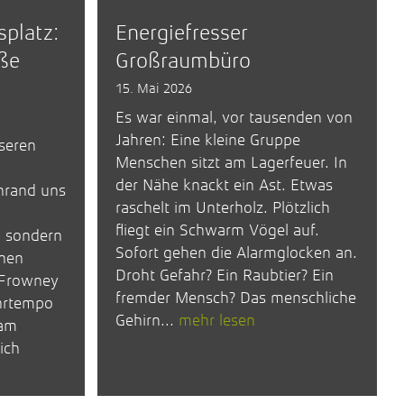
platz:
Energiefresser
oße
Großraumbüro
15. Mai 2026
Es war einmal, vor tausenden von
Jahren: Eine kleine Gruppe
seren
Menschen sitzt am Lagerfeuer. In
der Nähe knackt ein Ast. Etwas
nrand uns
raschelt im Unterholz. Plötzlich
fliegt ein Schwarm Vögel auf.
, sondern
Sofort gehen die Alarmglocken an.
ünen
Droht Gefahr? Ein Raubtier? Ein
 Frowney
fremder Mensch? Das menschliche
hrtempo
Gehirn...
mehr lesen
 am
ich