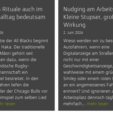
Rituale auch im
Nudging am Arbeits
salltag bedeutsam
Kleine Stupser, gr
Wirkung
26
2. Juni 2026
tie der All Blacks beginnt
Wieso werden wir zu bes
Haka. Der traditionelle
Autofahrern, wenn eine
Māori gehört seit
Digitalanzeige am Straße
ten dazu, wenn die
nicht nur mit einer
ndische Rugby-
Geschwindigkeitsanzeige
mannschaft ein
wahlweise mit einem gr
el bestreitet. In den
Smiley oder einem roten
hren liefen die
an ein angemessenes Fa
ler der Chicago Bulls vor
erinnert? Und ignorieren
imspiel zum selben Lied
Arbeitsplatz dennoch tägl
hr lesen
mehrfach...
mehr lesen