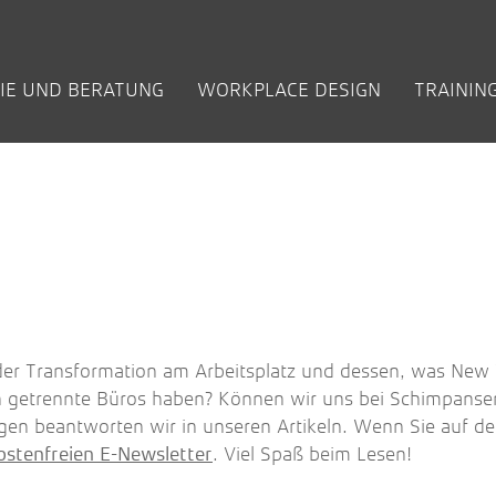
IE UND BERATUNG
WORKPLACE DESIGN
TRAININ
EN
IGE FRAGEN
EILIGUNGS­
KUNDEN
KREATIVRÄUME / INNOVATION SPACES
ZUKUNFT DER ARBEIT
INHOUSE-
BETRIEBLICHE
BÜCHER
COACHING +
NEW WORK:
NEW WORK IM
ARBEITEN BEI NEU
VORT
PRO
)
ZESSE
SCHULUNGEN
FEHLZEITEN
FÜHRUNG
VIDEOS
ÖFFENTLICHEN
AOK Rheinland / Hamburg
Denk
REDUZIEREN
DIENST
t
BKA Zukunftswerkstatt
Wor
den
Bundeskriminalamt (­Berlin)
Whit
regio iT
Flow
t
TÜV Rheinland AG
Wilo
Zentis
 der Transformation am Arbeitsplatz und dessen, was New
n getrennte Büros haben? Können wir uns bei Schimpans
gen beantworten wir in unseren Artikeln. Wenn Sie auf 
. Viel Spaß beim Lesen!
ostenfreien E-Newsletter