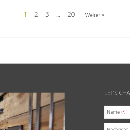
1
2
3
…
20
Weiter »
LET'S C
Name
(*)
Nachricht