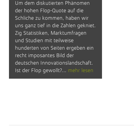
Um dem diskutierten Phänomen
der hohen Flop-Quote auf die
Schliche zu kommen, haben wir
uns ganz tief in die Zahlen gekniet.
Zig Statistiken, Marktumfragen
und Studien mit teilweise
hunderten von Seiten ergeben ein
recht imposantes Bild der
deutschen Innovationslandschaft.
Ist der Flop gewollt?...
mehr lesen