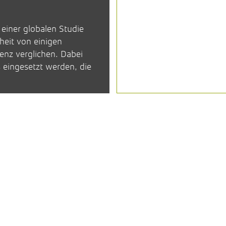
 einer globalen Studie
heit von einigen
enz verglichen. Dabei
s eingesetzt werden, die