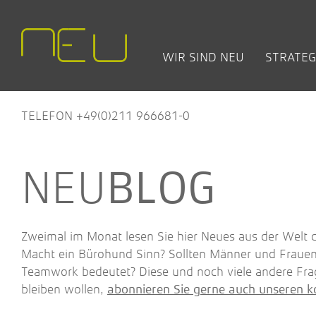
WIR SIND NEU
STRATEG
TEAM
CHANGE +
BÜRO- UND ARBEITSWELT
OFFENE SEMINARE
NEW WORK:
LEISTUNGEN
HÄUF
BET
TRANSFORMATION
BLOG
(FAQ
PRO
ARAG Versicherung
Nature Works – wie Natur
TELEFON +49(0)211 966681-0
deine Arbeitswelten inspirier
Concordia Versiche­rungen
Employer Excellence – Wer
Fraunhofer IEE
Sie zum Top-Arbeitgeber
NWL
BLOG
Modernes Ideenmanagemen
Stadt Düren
Führen nach New-Work-
Zentis
Prinzipien
Zweimal im Monat lesen Sie hier Neues aus der Welt
Design Thinking
Macht ein Bürohund Sinn? Sollten Männer und Fraue
Team-Office-Experte/in
Teamwork bedeutet? Diese und noch viele andere Fra
bleiben wollen,
abonnieren Sie gerne auch unseren k