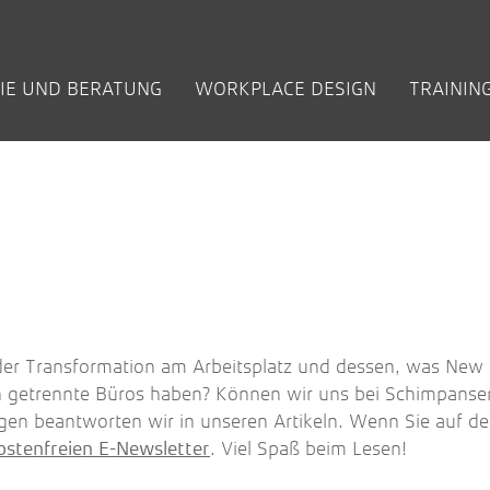
IE UND BERATUNG
WORKPLACE DESIGN
TRAININ
EN
IGE FRAGEN
EILIGUNGS­
KUNDEN
KREATIVRÄUME / INNOVATION SPACES
ZUKUNFT DER ARBEIT
INHOUSE-
BETRIEBLICHE
BÜCHER
COACHING +
NEW WORK:
NEW WORK IM
ARBEITEN BEI NEU
VORT
PRO
)
ZESSE
SCHULUNGEN
FEHLZEITEN
FÜHRUNG
VIDEOS
ÖFFENTLICHEN
AOK Rheinland / Hamburg
Denk
REDUZIEREN
DIENST
t
BKA Zukunftswerkstatt
Wor
den
Bundeskriminalamt (­Berlin)
Whit
regio iT
Flow
t
TÜV Rheinland AG
Wilo
Zentis
 der Transformation am Arbeitsplatz und dessen, was New
n getrennte Büros haben? Können wir uns bei Schimpans
gen beantworten wir in unseren Artikeln. Wenn Sie auf 
. Viel Spaß beim Lesen!
ostenfreien E-Newsletter