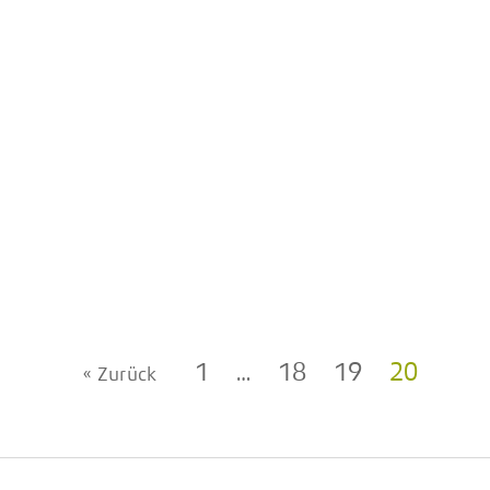
1
…
18
19
20
« Zurück