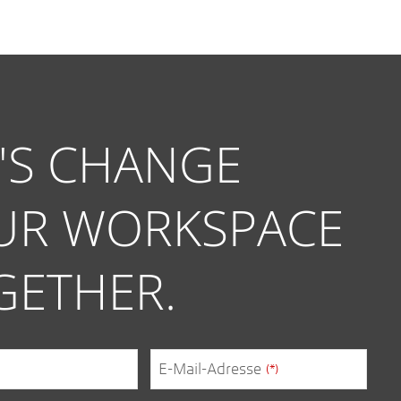
T'S CHANGE
UR WORKSPACE
GETHER.
E-Mail-Adresse
(*)