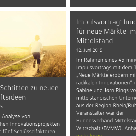
Impulsvortrag: Inn
für neue Märkte im
Mittelstand
12. Juni 2015
Im Rahmen eines 45-min
Impulsvortrags mit dem T
„Neue Märkte erobern mi
radikalen Innovationen“ r
 Schritten zu neuen
Sabine und Jørn Rings vo
ftsideen
mittelständischen Unter
aus der Region Rhein/Ruh
15
Veranstalter war der
e Analyse von
Bundesverband Mittelstä
chen Innovationsprojekten
Wirtschaft (BVMW). Anha
 fünf Schlüsselfaktoren
mehr lesen