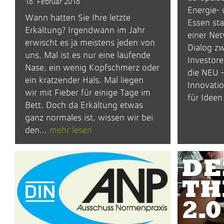
16. Februar 2016
Energie-
Wann hatten Sie Ihre letzte
Essen st
Erkältung? Irgendwann im Jahr
einer Ne
erwischt es ja meistens jeden von
Dialog zw
uns. Mal ist es nur eine laufende
Investore
Nase, ein wenig Kopfschmerz oder
die NEU –
ein kratzender Hals. Mal liegen
Innovatio
wir mit Fieber für einige Tage im
für Ideen
Bett. Doch da Erkältung etwas
ganz normales ist, wissen wir bei
den...
mehr lesen