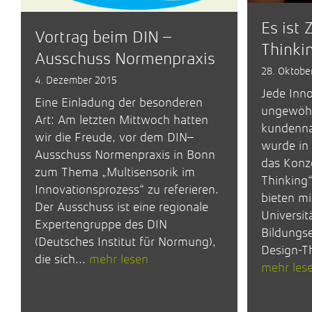
Es ist 
Vortrag beim DIN –
Thinki
Ausschuss Normenpraxis
28. Oktobe
4. Dezember 2015
Jede Inno
Eine Einladung der besonderen
ungewöhn
Art: Am letzten Mittwoch hatten
kundenna
wir die Freude, vor dem DIN–
wurde in
Ausschuss Normenpraxis in Bonn
das Konz
zum Thema „Multisensorik im
Thinking“
Innovationsprozess“ zu referieren.
bieten mit
Der Ausschuss ist eine regionale
Universit
Expertengruppe des DIN
Bildungse
(Deutsches Institut für Normung),
Design-Th
die sich...
mehr lesen
mehr les