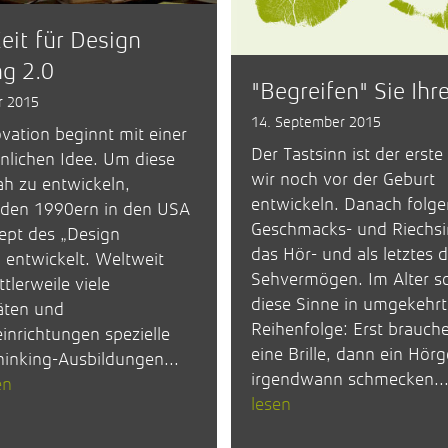
Zeit für Design
ng 2.0
"Begreifen" Sie Ihr
r 2015
14. September 2015
vation beginnt mit einer
Der Tastsinn ist der erste
lichen Idee. Um diese
wir noch vor der Geburt
h zu entwickeln,
entwickeln. Danach folge
 den 1990ern in den USA
Geschmacks- und Riechsi
ept des „Design
das Hör- und als letztes 
 entwickelt. Weltweit
Sehvermögen. Im Alter 
tlerweile viele
diese Sinne in umgekehrt
äten und
Reihenfolge: Erst brauch
inrichtungen spezielle
eine Brille, dann ein Hör
inking-Ausbildungen...
irgendwann schmecken..
en
lesen