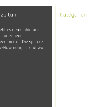
 zu tun
Kategorien
geht es gemeinhin um
le oder neue
en hierfür. Die spätere
ow-How nötig ist und wo