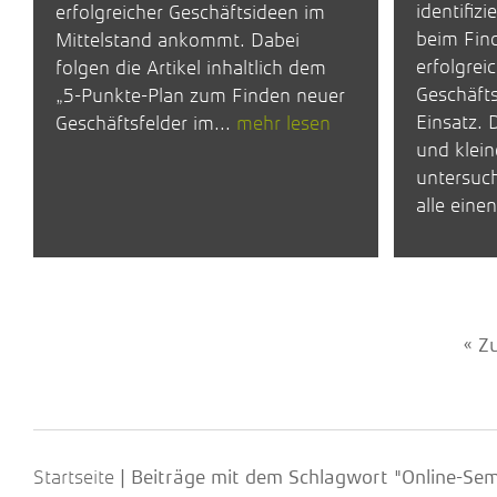
identifiz
erfolgreicher Geschäftsideen im
beim Find
Mittelstand ankommt. Dabei
erfolgrei
folgen die Artikel inhaltlich dem
Geschäft
„5-Punkte-Plan zum Finden neuer
Einsatz. 
Geschäftsfelder im...
mehr lesen
und klein
untersuc
alle einen
« Z
Startseite
|
Beiträge mit dem Schlagwort "Online-Sem