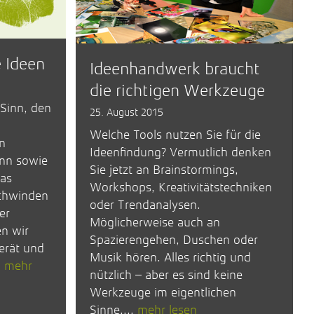
e Ideen
Ideenhandwerk braucht
die richtigen Werkzeuge
 Sinn, den
25. August 2015
Welche Tools nutzen Sie für die
n
Ideenfindung? Vermutlich denken
nn sowie
Sie jetzt an Brainstormings,
das
Workshops, Kreativitätstechniken
schwinden
oder Trendanalysen.
er
Möglicherweise auch an
en wir
Spazierengehen, Duschen oder
gerät und
Musik hören. Alles richtig und
.
mehr
nützlich – aber es sind keine
Werkzeuge im eigentlichen
Sinne....
mehr lesen