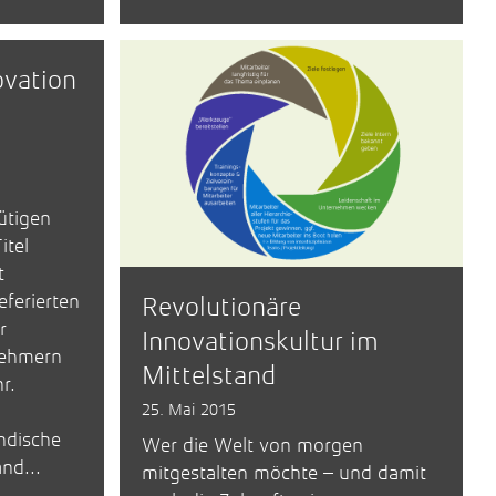
ovation
ütigen
itel
t
eferierten
Revolutionäre
r
Innovationskultur im
nehmern
Mittelstand
r.
25. Mai 2015
ndische
Wer die Welt von morgen
nd...
mitgestalten möchte – und damit