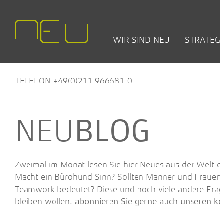
WIR SIND NEU
STRATEG
TEAM
CHANGE +
BÜRO- UND ARBEITSWELT
OFFENE SEMINARE
NEW WORK:
LEISTUNGEN
HÄUF
BET
TRANSFORMATION
BLOG
(FAQ
PRO
ARAG Versicherung
Nature Works – wie Natur
TELEFON +49(0)211 966681-0
deine Arbeitswelten inspirier
Concordia Versiche­rungen
Employer Excellence – Wer
Fraunhofer IEE
Sie zum Top-Arbeitgeber
NWL
BLOG
Modernes Ideenmanagemen
Stadt Düren
Führen nach New-Work-
Zentis
Prinzipien
Zweimal im Monat lesen Sie hier Neues aus der Welt
Design Thinking
Macht ein Bürohund Sinn? Sollten Männer und Fraue
Team-Office-Experte/in
Teamwork bedeutet? Diese und noch viele andere Fra
bleiben wollen,
abonnieren Sie gerne auch unseren k