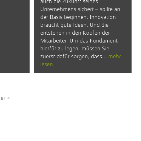
auch die Zukunft seines
Unternehmens sichert – sollte an
der Basis beginnen: Innovation
braucht gute Ideen. Und die
entstehen in den Köpfen der
Mitarbeiter. Um das Fundament
hierfür zu legen, müssen Sie
zuerst dafür sorgen, dass...
mehr
lesen
er »