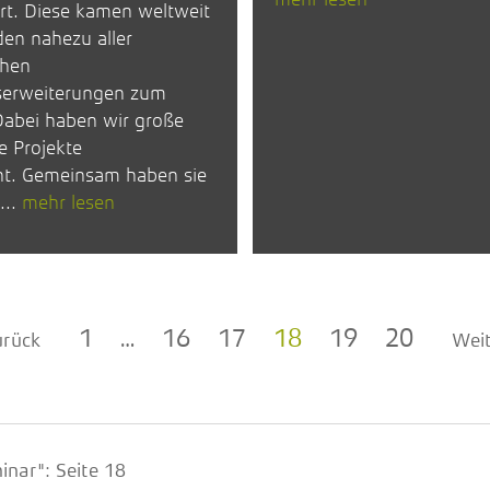
iert. Diese kamen weltweit
en nahezu aller
chen
serweiterungen zum
Dabei haben wir große
e Projekte
ht. Gemeinsam haben sie
...
mehr lesen
1
…
16
17
18
19
20
urück
Weit
inar"
: Seite 18