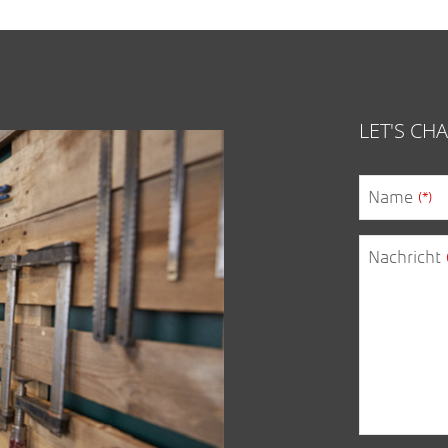
LET'S C
Name
(*)
Nachricht