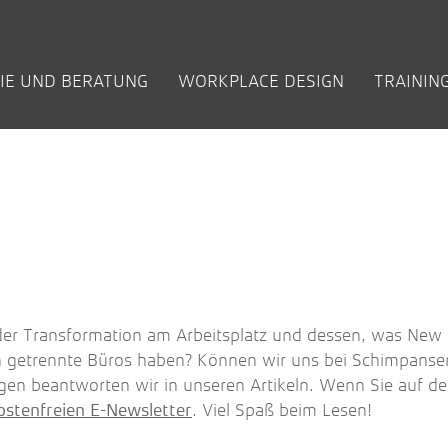
IE UND BERATUNG
WORKPLACE DESIGN
TRAININ
EN
IGE FRAGEN
EILIGUNGS­
KUNDEN
KREATIVRÄUME / INNOVATION SPACES
ZUKUNFT DER ARBEIT
INHOUSE-
BETRIEBLICHE
BÜCHER
COACHING +
NEW WORK:
NEW WORK IM
ARBEITEN BEI NEU
VORT
PRO
)
ZESSE
SCHULUNGEN
FEHLZEITEN
FÜHRUNG
VIDEOS
ÖFFENTLICHEN
AOK Rheinland / Hamburg
Denk
REDUZIEREN
DIENST
t
BKA Zukunftswerkstatt
Wor
den
Bundeskriminalamt (­Berlin)
Whit
regio iT
Flow
t
TÜV Rheinland AG
Wilo
Zentis
 der Transformation am Arbeitsplatz und dessen, was New
n getrennte Büros haben? Können wir uns bei Schimpans
gen beantworten wir in unseren Artikeln. Wenn Sie auf 
. Viel Spaß beim Lesen!
ostenfreien E-Newsletter