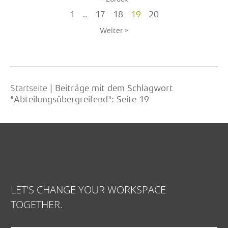
1
…
17
18
19
20
Weiter »
Startseite
|
Beiträge mit dem Schlagwort
"Abteilungsübergreifend"
: Seite 19
LET'S CHANGE YOUR WORKSPACE
TOGETHER.