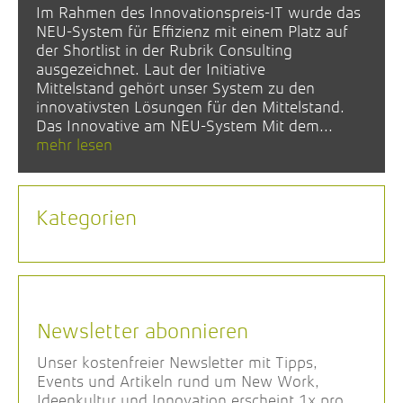
Im Rahmen des Innovationspreis-IT wurde das
NEU-System für Effizienz mit einem Platz auf
der Shortlist in der Rubrik Consulting
ausgezeichnet. Laut der Initiative
Mittelstand gehört unser System zu den
innovativsten Lösungen für den Mittelstand.
Das Innovative am NEU-System Mit dem...
mehr lesen
Kategorien
Newsletter abonnieren
Unser kostenfreier Newsletter mit Tipps,
Events und Artikeln rund um New Work,
Ideenkultur und Innovation erscheint 1x pro