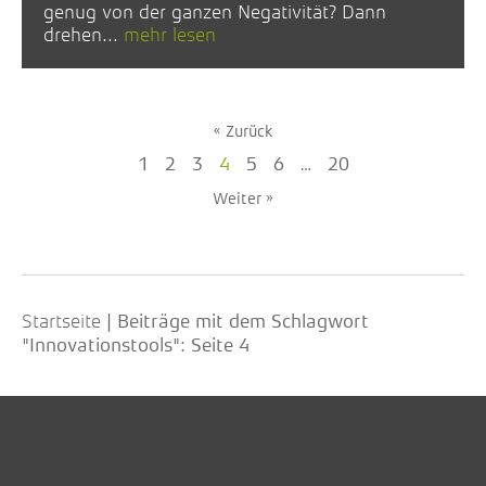
genug von der ganzen Negativität? Dann
drehen...
mehr lesen
« Zurück
1
2
3
4
5
6
…
20
Weiter »
Startseite
|
Beiträge mit dem Schlagwort
"Innovationstools"
: Seite 4