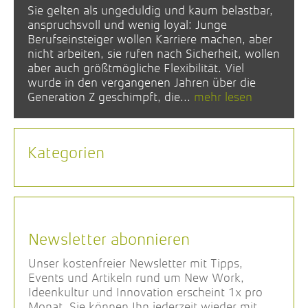
Sie gelten als ungeduldig und kaum belastbar,
anspruchsvoll und wenig loyal: Junge
Berufseinsteiger wollen Karriere machen, aber
nicht arbeiten, sie rufen nach Sicherheit, wollen
aber auch größtmögliche Flexibilität. Viel
wurde in den vergangenen Jahren über die
Generation Z geschimpft, die...
mehr lesen
Kategorien
Newsletter abonnieren
Unser kostenfreier Newsletter mit Tipps,
Events und Artikeln rund um New Work,
Ideenkultur und Innovation erscheint 1x pro
Monat. Sie können Ihn jederzeit wieder mit