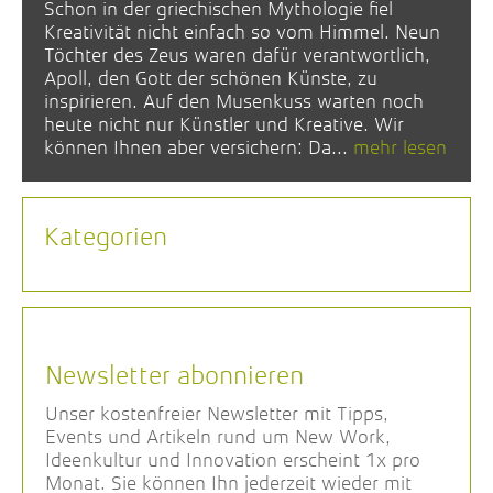
Schon in der griechischen Mythologie fiel
Kreativität nicht einfach so vom Himmel. Neun
Töchter des Zeus waren dafür verantwortlich,
Apoll, den Gott der schönen Künste, zu
inspirieren. Auf den Musenkuss warten noch
heute nicht nur Künstler und Kreative. Wir
können Ihnen aber versichern: Da...
mehr lesen
Kategorien
Newsletter abonnieren
Unser kostenfreier Newsletter mit Tipps,
Events und Artikeln rund um New Work,
Ideenkultur und Innovation erscheint 1x pro
Monat. Sie können Ihn jederzeit wieder mit