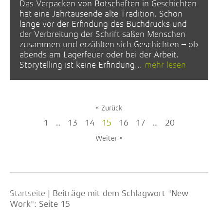
Das Verpacken von Botschaften in Geschichten
hat eine Jahrtausende alte Tradition. Schon
lange vor der Erfindung des Buchdrucks und
der Verbreitung der Schrift saßen Menschen
zusammen und erzählten sich Geschichten – ob
abends am Lagerfeuer oder bei der Arbeit.
Storytelling ist keine Erfindung...
mehr lesen
« Zurück
1
…
13
14
15
16
17
…
20
Weiter »
Startseite
|
Beiträge mit dem Schlagwort "New
Work"
: Seite 15