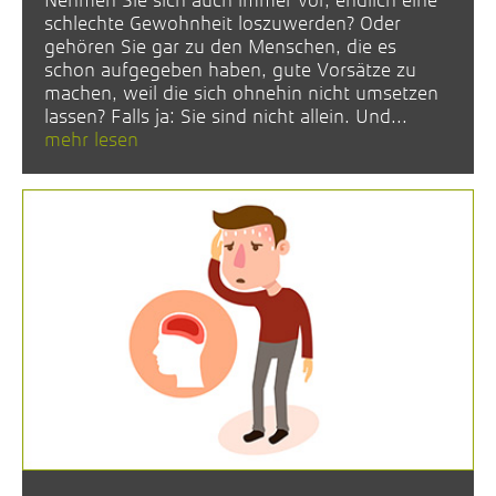
schlechte Gewohnheit loszuwerden? Oder
gehören Sie gar zu den Menschen, die es
schon aufgegeben haben, gute Vorsätze zu
machen, weil die sich ohnehin nicht umsetzen
lassen? Falls ja: Sie sind nicht allein. Und...
mehr lesen